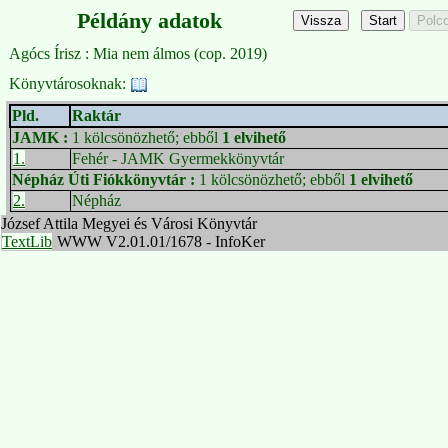
Példány adatok
Agócs Írisz : Mia nem álmos (cop. 2019)
Könyvtárosoknak:
Pld.
Raktár
JAMK
:
1 kölcsönözhető; ebből
1 elvihető
1.
Fehér - JAMK Gyermekkönyvtár
Népház Úti Fiókkönyvtár
:
1 kölcsönözhető; ebből
1 elvihető
2.
Népház
József Attila Megyei és Városi Könyvtár
TextLib
WWW V2.01.01/1678 - InfoKer