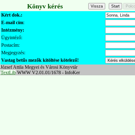
Könyv kérés
Kért dok.:
E-mail cím
:
Intézmény:
Ügyintéző:
Postacím:
Megjegyzés:
Vastag betűs mezők kitöltése kötelező!
József Attila Megyei és Városi Könyvtár
TextLib
WWW V2.01.01/1678 - InfoKer