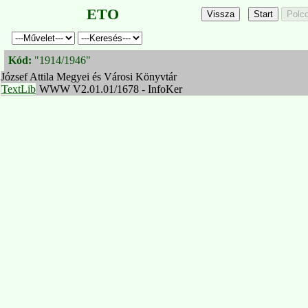
ETO
Kód:
"1914/1946"
József Attila Megyei és Városi Könyvtár
TextLib
WWW V2.01.01/1678 - InfoKer