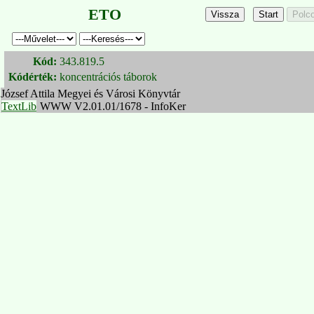
ETO
Kód:
343.819.5
Kódérték:
koncentrációs táborok
József Attila Megyei és Városi Könyvtár
TextLib
WWW V2.01.01/1678 - InfoKer