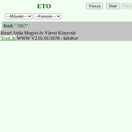
ETO
Kód:
"1867"
József Attila Megyei és Városi Könyvtár
TextLib
WWW V2.01.01/1678 - InfoKer