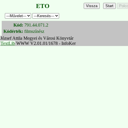
ETO
Kód:
791.44.071.2
Kódérték:
filmszínész
József Attila Megyei és Városi Könyvtár
TextLib
WWW V2.01.01/1678 - InfoKer