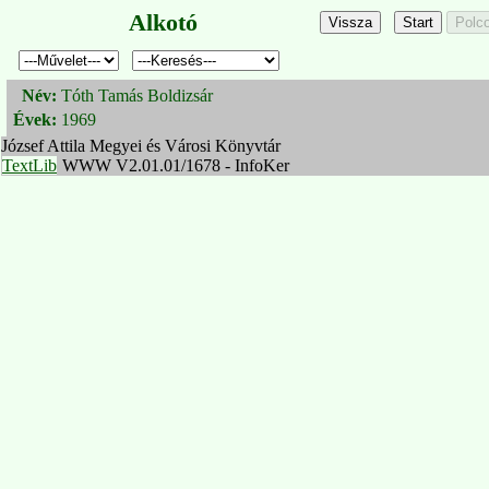
Alkotó
Név:
Tóth Tamás Boldizsár
Évek:
1969
József Attila Megyei és Városi Könyvtár
TextLib
WWW V2.01.01/1678 - InfoKer