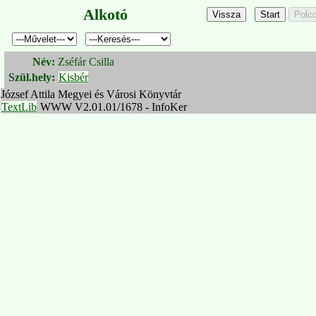
Alkotó
Név:
Zséfár Csilla
Szül.hely:
Kisbér
József Attila Megyei és Városi Könyvtár
TextLib
WWW V2.01.01/1678 - InfoKer