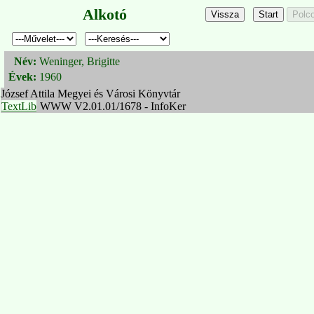
Alkotó
Név:
Weninger, Brigitte
Évek:
1960
József Attila Megyei és Városi Könyvtár
TextLib
WWW V2.01.01/1678 - InfoKer