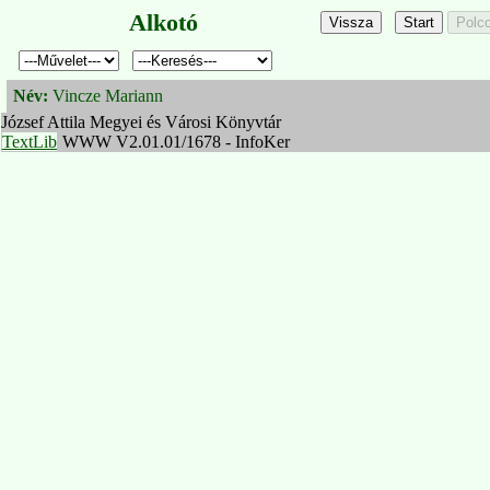
Alkotó
Név:
Vincze Mariann
József Attila Megyei és Városi Könyvtár
TextLib
WWW V2.01.01/1678 - InfoKer