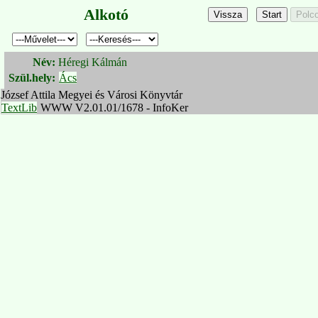
Alkotó
Név:
Héregi Kálmán
Szül.hely:
Ács
József Attila Megyei és Városi Könyvtár
TextLib
WWW V2.01.01/1678 - InfoKer