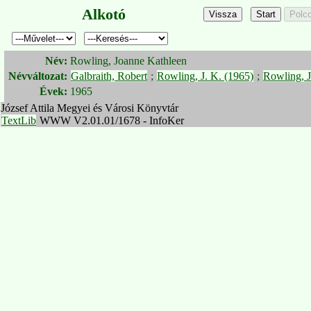
Alkotó
Név:
Rowling, Joanne Kathleen
Névváltozat:
Galbraith, Robert
;
Rowling, J. K. (1965)
;
Rowling, 
Évek:
1965
József Attila Megyei és Városi Könyvtár
TextLib
WWW V2.01.01/1678 - InfoKer