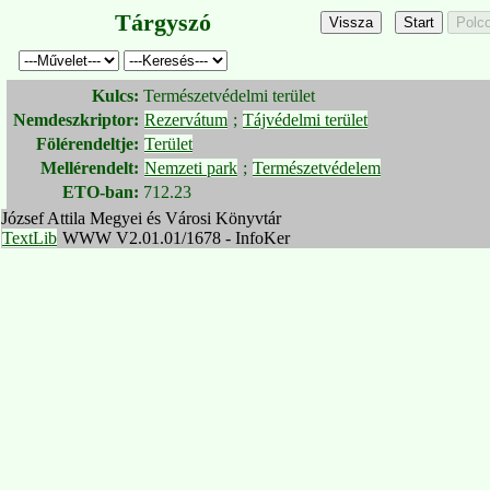
Tárgyszó
Kulcs:
Természetvédelmi terület
Nemdeszkriptor:
Rezervátum
;
Tájvédelmi terület
Fölérendeltje:
Terület
Mellérendelt:
Nemzeti park
;
Természetvédelem
ETO-ban:
712.23
József Attila Megyei és Városi Könyvtár
TextLib
WWW V2.01.01/1678 - InfoKer