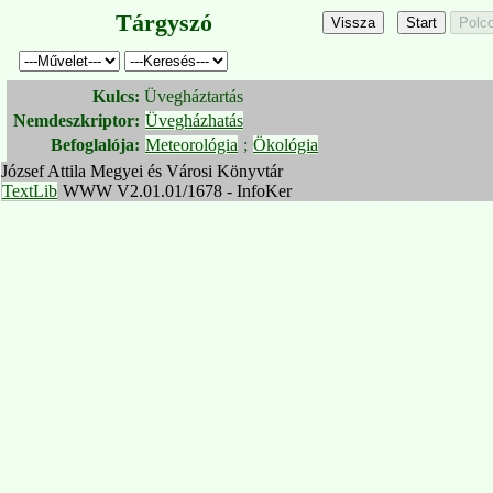
Tárgyszó
Kulcs:
Üvegháztartás
Nemdeszkriptor:
Üvegházhatás
Befoglalója:
Meteorológia
;
Ökológia
József Attila Megyei és Városi Könyvtár
TextLib
WWW V2.01.01/1678 - InfoKer