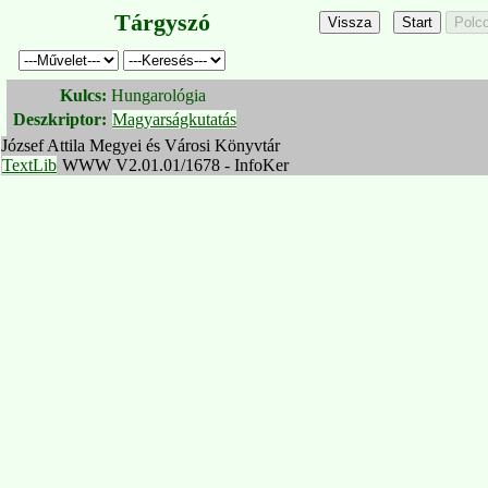
Tárgyszó
Kulcs:
Hungarológia
Deszkriptor:
Magyarságkutatás
József Attila Megyei és Városi Könyvtár
TextLib
WWW V2.01.01/1678 - InfoKer