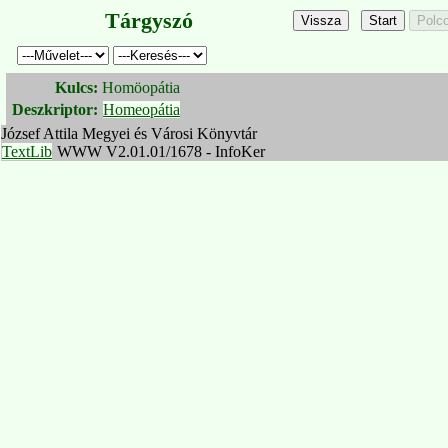
Tárgyszó
Kulcs:
Homöopátia
Deszkriptor:
Homeopátia
József Attila Megyei és Városi Könyvtár
TextLib
WWW V2.01.01/1678 - InfoKer