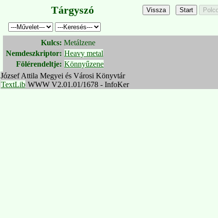
Tárgyszó
Kulcs:
Metálzene
Nemdeszkriptor:
Heavy metal
Fölérendeltje:
Könnyűzene
József Attila Megyei és Városi Könyvtár
TextLib
WWW V2.01.01/1678 - InfoKer