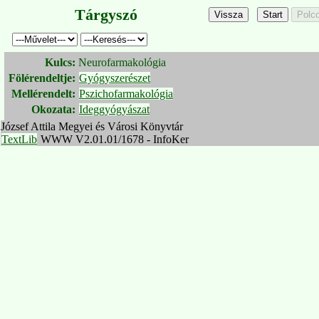
Tárgyszó
Kulcs:
Neurofarmakológia
Fölérendeltje:
Gyógyszerészet
Mellérendelt:
Pszichofarmakológia
Okozata:
Ideggyógyászat
József Attila Megyei és Városi Könyvtár
TextLib
WWW V2.01.01/1678 - InfoKer