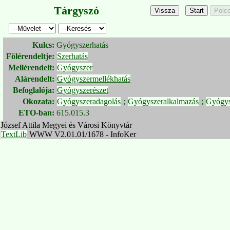
Tárgyszó
Kulcs:
Gyógyszerhatás
Fölérendeltje:
Szerhatás
Mellérendelt:
Gyógyszer
Alárendelt:
Gyógyszermellékhatás
Befoglalója:
Gyógyszerészet
Okozata:
Gyógyszeradagolás
;
Gyógyszeralkalmazás
;
Gyógys
ETO-ban:
615.015.3
József Attila Megyei és Városi Könyvtár
TextLib
WWW V2.01.01/1678 - InfoKer