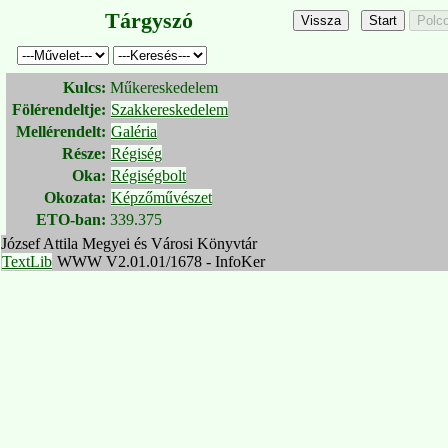
Tárgyszó
Kulcs:
Műkereskedelem
Fölérendeltje:
Szakkereskedelem
Mellérendelt:
Galéria
Része:
Régiség
Oka:
Régiségbolt
Okozata:
Képzőművészet
ETO-ban:
339.375
József Attila Megyei és Városi Könyvtár
TextLib
WWW V2.01.01/1678 - InfoKer