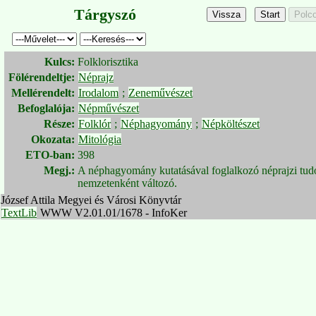
Tárgyszó
Kulcs:
Folklorisztika
Fölérendeltje:
Néprajz
Mellérendelt:
Irodalom
;
Zeneművészet
Befoglalója:
Népművészet
Része:
Folklór
;
Néphagyomány
;
Népköltészet
Okozata:
Mitológia
ETO-ban:
398
Megj.:
A néphagyomány kutatásával foglalkozó néprajzi tudom
nemzetenként változó.
József Attila Megyei és Városi Könyvtár
TextLib
WWW V2.01.01/1678 - InfoKer