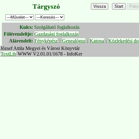
Tárgyszó
Kulcs:
Szolgáltató foglalkozás
Fölérendeltje:
Gazdasági foglalkozás
Alárendelt:
Fényképész
;
Genealógus
;
Katona
;
Közlekedési do
József Attila Megyei és Városi Könyvtár
TextLib
WWW V2.01.01/1678 - InfoKer