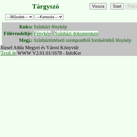
Tárgyszó
Kulcs:
Színházi fénykép
Fölérendeltje:
Fénykép
;
Színházi dokumentum
Megj.:
Színháztörténeti szempontból forrásértékű fénykép
József Attila Megyei és Városi Könyvtár
TextLib
WWW V2.01.01/1678 - InfoKer