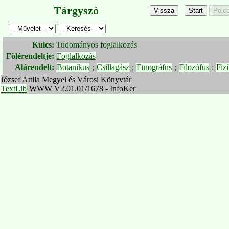
Tárgyszó
Kulcs:
Tudományos foglalkozás
Fölérendeltje:
Foglalkozás
Alárendelt:
Botanikus
;
Csillagász
;
Etnográfus
;
Filozófus
;
Fiz
József Attila Megyei és Városi Könyvtár
TextLib
WWW V2.01.01/1678 - InfoKer