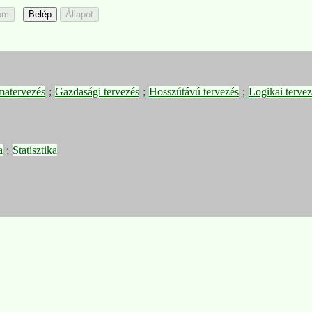
matervezés
;
Gazdasági tervezés
;
Hosszútávú tervezés
;
Logikai tervez
a
;
Statisztika