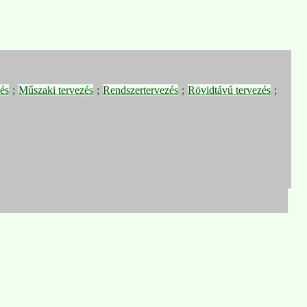
és
;
Műszaki tervezés
;
Rendszertervezés
;
Rövidtávú tervezés
;