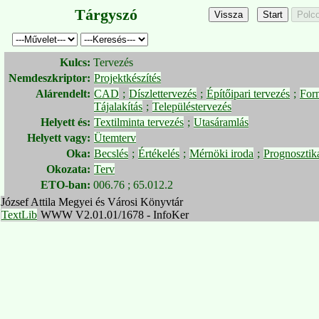
Tárgyszó
Kulcs:
Tervezés
Nemdeszkriptor:
Projektkészítés
Alárendelt:
CAD
;
Díszlettervezés
;
Építőipari tervezés
;
For
Tájalakítás
;
Településtervezés
Helyett és:
Textilminta tervezés
;
Utasáramlás
Helyett vagy:
Ütemterv
Oka:
Becslés
;
Értékelés
;
Mérnöki iroda
;
Prognosztik
Okozata:
Terv
ETO-ban:
006.76 ; 65.012.2
József Attila Megyei és Városi Könyvtár
TextLib
WWW V2.01.01/1678 - InfoKer