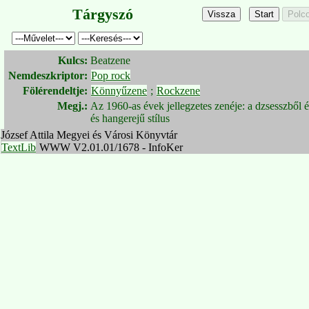
Tárgyszó
Kulcs:
Beatzene
Nemdeszkriptor:
Pop rock
Fölérendeltje:
Könnyűzene
;
Rockzene
Megj.:
Az 1960-as évek jellegzetes zenéje: a dzsesszből é
és hangerejű stílus
József Attila Megyei és Városi Könyvtár
TextLib
WWW V2.01.01/1678 - InfoKer