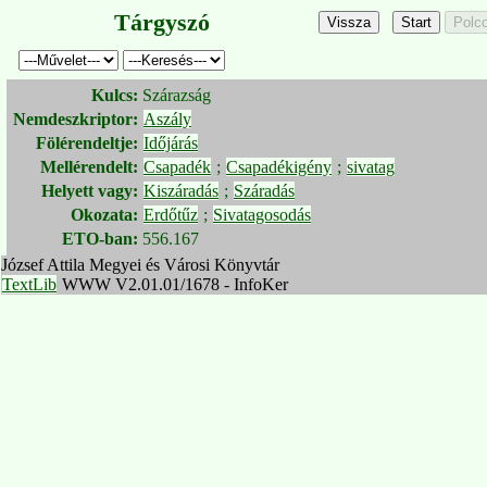
Tárgyszó
Kulcs:
Szárazság
Nemdeszkriptor:
Aszály
Fölérendeltje:
Időjárás
Mellérendelt:
Csapadék
;
Csapadékigény
;
sivatag
Helyett vagy:
Kiszáradás
;
Száradás
Okozata:
Erdőtűz
;
Sivatagosodás
ETO-ban:
556.167
József Attila Megyei és Városi Könyvtár
TextLib
WWW V2.01.01/1678 - InfoKer