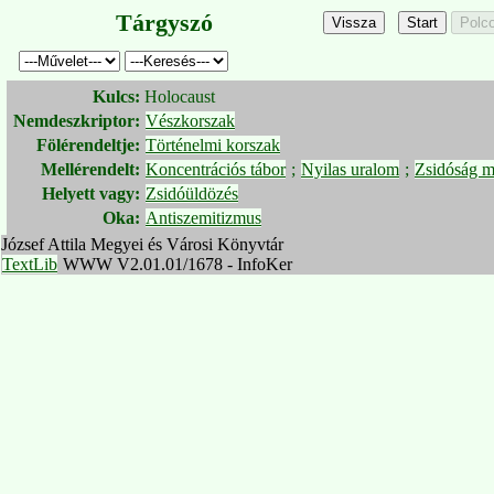
Tárgyszó
Kulcs:
Holocaust
Nemdeszkriptor:
Vészkorszak
Fölérendeltje:
Történelmi korszak
Mellérendelt:
Koncentrációs tábor
;
Nyilas uralom
;
Zsidóság m
Helyett vagy:
Zsidóüldözés
Oka:
Antiszemitizmus
József Attila Megyei és Városi Könyvtár
TextLib
WWW V2.01.01/1678 - InfoKer