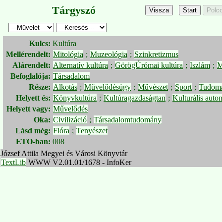
Tárgyszó
Kulcs:
Kultúra
Mellérendelt:
Mitológia
;
Muzeológia
;
Szinkretizmus
Alárendelt:
Alternatív kultúra
;
GörögÚrómai kultúra
;
Iszlám
;
M
Befoglalója:
Társadalom
Része:
Alkotás
;
Művelődésügy
;
Művészet
;
Sport
;
Tudom
Helyett és:
Könyvkultúra
;
Kultúragazdaságtan
;
Kulturális auto
Helyett vagy:
Művelődés
Oka:
Civilizáció
;
Társadalomtudomány
Lásd még:
Flóra
;
Tenyészet
ETO-ban:
008
József Attila Megyei és Városi Könyvtár
TextLib
WWW V2.01.01/1678 - InfoKer