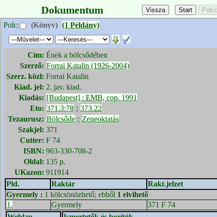
Dokumentum
Polc:
(Könyv)
(1 Példány)
Cím:
Ének a bölcsődében
Szerző:
Forrai Katalin (1926-2004)
Szerz. közl:
Forrai Katalin
Kiad. jel:
2. jav. kiad.
Kiadás:
[Budapest] : EMB, cop. 1991
Eto:
371.3:78
;
373.22
Tezaurusz:
Bölcsőde
;
Zeneoktatás
Szakjel:
371
Cutter:
F 74
ISBN:
963-330-708-2
Oldal:
135 p.
UKazon:
911914
Pld.
Raktár
Rakt.jelzet
Gyermely
:
1 kölcsönözhető; ebből
1 elvihető
1.
Gyermely
371 F 74
Weblap
Ismertetők és borítók