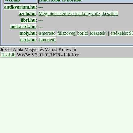
antikvarium.hu
:
---
azolo.hu
:
Még nincs kérdéssor a könyvhöz, készítek
libri.hu
:
---
mek.oszk.hu
:
---
moly.hu
:
ismertető
fülszöveg
borító
idézetek
|
értékelés: 
oszk.hu
:
ismertető
József Attila Megyei és Városi Könyvtár
TextLib
WWW V2.01.01/1678 - InfoKer