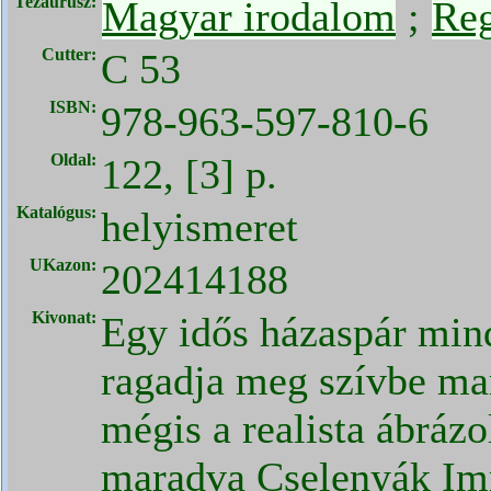
Tezaurusz:
Magyar irodalom
;
Re
Cutter:
C 53
ISBN:
978-963-597-810-6
Oldal:
122, [3] p.
Katalógus:
helyismeret
UKazon:
202414188
Kivonat:
Egy idős házaspár min
ragadja meg szívbe m
mégis a realista ábrázo
maradva Cselenyák Im