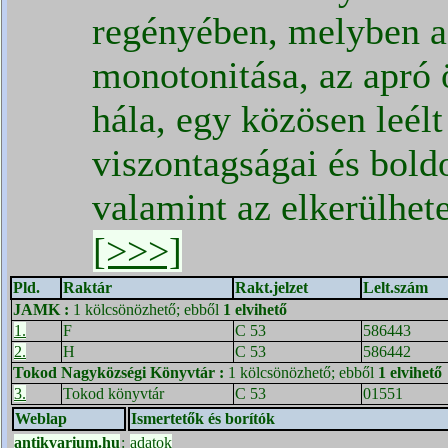
regényében, melyben a
monotonitása, az apró 
hála, egy közösen leélt
viszontagságai és bold
valamint az elkerülhe
[>>>]
Pld.
Raktár
Rakt.jelzet
Lelt.szám
JAMK
:
1 kölcsönözhető; ebből
1 elvihető
1.
F
C 53
586443
2.
H
C 53
586442
Tokod Nagyközségi Könyvtár
:
1 kölcsönözhető; ebből
1 elvihető
3.
Tokod könyvtár
C 53
01551
Weblap
Ismertetők és borítók
antikvarium.hu
:
adatok