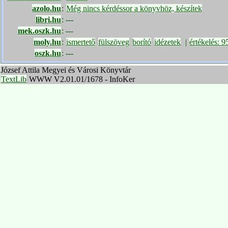
azolo.hu
:
Még nincs kérdéssor a könyvhöz, készítek
libri.hu
:
---
mek.oszk.hu
:
---
moly.hu
:
ismertető
fülszöveg
borító
idézetek
|
értékelés: 
oszk.hu
:
---
József Attila Megyei és Városi Könyvtár
TextLib
WWW V2.01.01/1678 - InfoKer