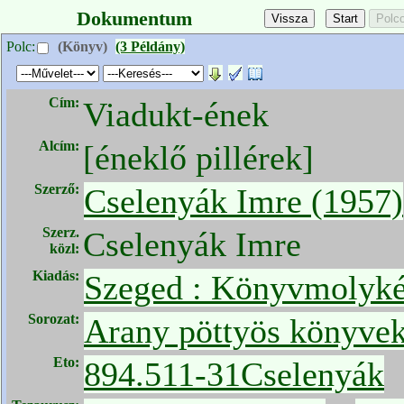
Dokumentum
Polc:
(Könyv)
(3 Példány)
Cím:
Viadukt-ének
Alcím:
[éneklő pillérek]
Szerző:
Cselenyák Imre (1957)
Szerz.
Cselenyák Imre
közl:
Kiadás:
Szeged : Könyvmolyké
Sorozat:
Arany pöttyös könyve
Eto:
894.511-31Cselenyák