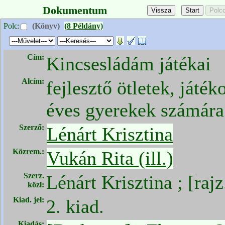
Dokumentum
Polc:
(Könyv)
(8 Példány)
Cím:
Kincsesládám játékai
Alcím:
fejlesztő ötletek, játék
éves gyerekek számára
Szerző:
Lénárt Krisztina
Közrem.:
Vukán Rita (ill.)
Szerz.
Lénárt Krisztina ; [raj
közl:
Kiad. jel:
2. kiad.
Kiadás: