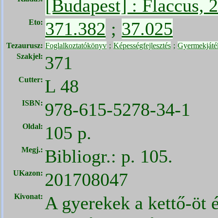
[Budapest] : Flaccus, 
Eto:
371.382
;
37.025
Tezaurusz:
Foglalkoztatókönyv
;
Képességfejlesztés
;
Gyermekjáté
Szakjel:
371
Cutter:
L 48
ISBN:
978-615-5278-34-1
Oldal:
105 p.
Megj.:
Bibliogr.: p. 105.
UKazon:
201708047
Kivonat:
A gyerekek a kettő-öt 