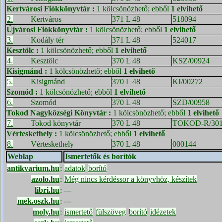
Kertvárosi Fiókkönyvtár
:
1 kölcsönözhető; ebből
1 elvihető
2.
Kertváros
371 L 48
518094
Újvárosi Fiókkönyvtár
:
1 kölcsönözhető; ebből
1 elvihető
3.
Kodály tér
371 L 48
524017
Kesztölc
:
1 kölcsönözhető; ebből
1 elvihető
4.
Kesztölc
370 L 48
KSZ/00924
Kisigmánd
:
1 kölcsönözhető; ebből
1 elvihető
5.
Kisigmánd
370 L 48
KI/00272
Szomód
:
1 kölcsönözhető; ebből
1 elvihető
6.
Szomód
370 L 48
SZD/00958
Tokod Nagyközségi Könyvtár
:
1 kölcsönözhető; ebből
1 elvihető
7.
Tokod könyvtár
370 L 48
TOKOD-R/301
Vérteskethely
:
1 kölcsönözhető; ebből
1 elvihető
8.
Vérteskethely
370 L 48
000144
Weblap
Ismertetők és borítók
antikvarium.hu
:
adatok
borító
azolo.hu
:
Még nincs kérdéssor a könyvhöz, készítek
libri.hu
:
---
mek.oszk.hu
:
---
moly.hu
:
ismertető
fülszöveg
borító
idézetek