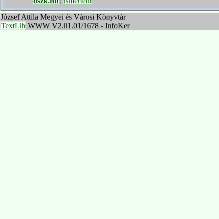
oszk.hu
:
ismertető
József Attila Megyei és Városi Könyvtár
TextLib
WWW V2.01.01/1678 - InfoKer