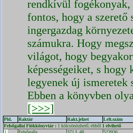
rendkívül fogékonyak, 
fontos, hogy a szerető 
ingergazdag környezet
számukra. Hogy megsz
világot, hogy begyakor
képességeiket, s hogy 
legyenek új ismeretek s
Ebben a könyvben oly
[>>>]
Pld.
Raktár
Rakt.jelzet
Lelt.szám
Felsőgallai Fiókkönyvtár
:
1 kölcsönözhető; ebből
1 elvihető
1.
Felsőgalla
371 L 48
523936