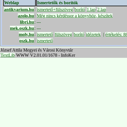
Weblap
Ismertetők és borítók
antikvarium.hu
:
ismertető+fülszöveg
borító
1.lap
2.lap
azolo.hu
:
Még nincs kérdéssor a könyvhöz, készítek
libri.hu
:
---
mek.oszk.hu
:
---
moly.hu
:
ismertető
fülszöveg
borító
idézetek
|
értékelés: 8
oszk.hu
:
ismertető
József Attila Megyei és Városi Könyvtár
TextLib
WWW V2.01.01/1678 - InfoKer