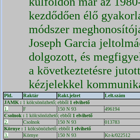
külföldön már az 1980-
kezdődően élő gyakorla
módszer meghonosítója
Joseph Garcia jeltolmá
dolgozott, és megfigyel
a következtetésre jutot
kézjelekkel kommuni
Pld.
Raktár
Rakt.jelzet
Lelt.szám
JAMK
:
1 kölcsönözhető; ebből
1 elvihető
1.
F
150 N 93
496194
Csolnok
:
1 kölcsönözhető; ebből
1 elvihető
2.
Csolnok
150 N 93
013783
Környe
:
1 kölcsönözhető; ebből
1 elvihető
3.
Környe
150 N 93
Kr-k/022512