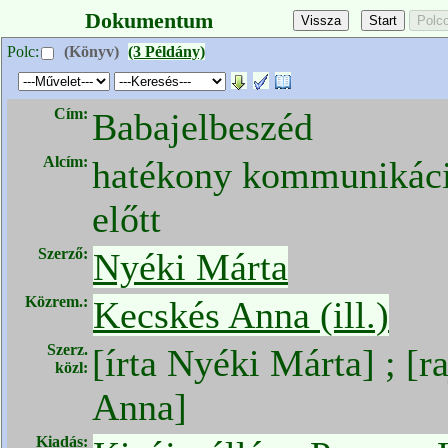
Dokumentum
Polc:
(Könyv)
(3 Példány)
Cím:
Babajelbeszéd
Alcím:
hatékony kommunikáci
előtt
Szerző:
Nyéki Márta
Közrem.:
Kecskés Anna (ill.)
Szerz.
[írta Nyéki Márta] ; [r
közl:
Anna]
Kiadás: