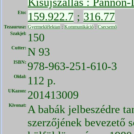
Kisújszállás : Pannon-
Eto:
159.922.7
;
316.77
Tezaurusz:
Gyermeklélektan
;
Kommunikáció
;
Csecsemő
Szakjel:
150
Cutter:
N 93
ISBN:
978-963-251-610-3
Oldal:
112 p.
UKazon:
201413009
Kivonat:
A babák jelbeszédre tan
szerzőjének bevezető so