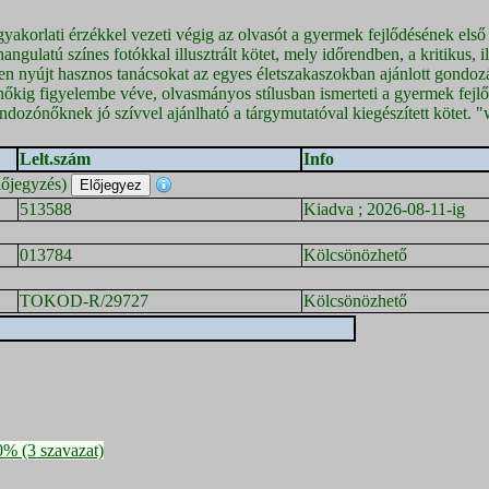
akorlati érzékkel vezeti végig az olvasót a gyermek fejlődésének első
ngulatú színes fotókkal illusztrált kötet, mely időrendben, a kritikus, i
ben nyújt hasznos tanácsokat az egyes életszakaszokban ajánlott gondozá
nőkig figyelembe véve, olvasmányos stílusban ismerteti a gyermek fejl
dozónőknek jó szívvel ajánlható a tárgymutatóval kiegészített kötet.
Lelt.szám
Info
lőjegyzés)
513588
Kiadva ; 2026-08-11-ig
013784
Kölcsönözhető
TOKOD-R/29727
Kölcsönözhető
0% (3 szavazat)