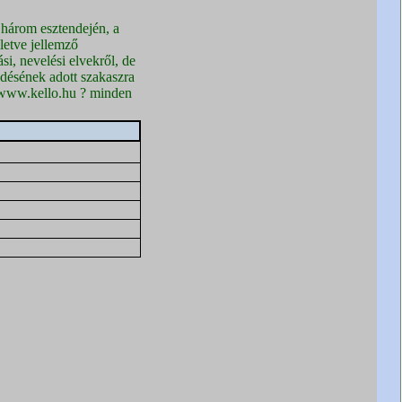
 három esztendején, a
lletve jellemző
si, nevelési elvekről, de
ődésének adott szakaszra
 "www.kello.hu ? minden