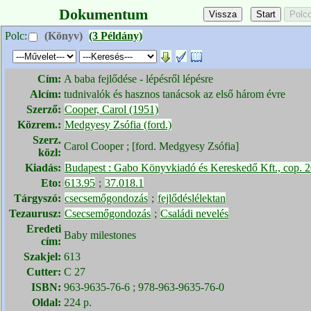
Dokumentum
Polc:
(Könyv)
(3 Példány)
Cím:
A baba fejlődése - lépésről lépésre
Alcím:
tudnivalók és hasznos tanácsok az első három évre
Szerző:
Cooper, Carol (1951)
Közrem.:
Medgyesy Zsófia (ford.)
Szerz.
Carol Cooper ; [ford. Medgyesy Zsófia]
közl:
Kiadás:
Budapest : Gabo Könyvkiadó és Kereskedő Kft., cop. 
Eto:
613.95
;
37.018.1
Tárgyszó:
csecsemőgondozás
;
fejlődéslélektan
Tezaurusz:
Csecsemőgondozás
;
Családi nevelés
Eredeti
Baby milestones
cím:
Szakjel:
613
Cutter:
C 27
ISBN:
963-9635-76-6 ; 978-963-9635-76-0
Oldal:
224 p.