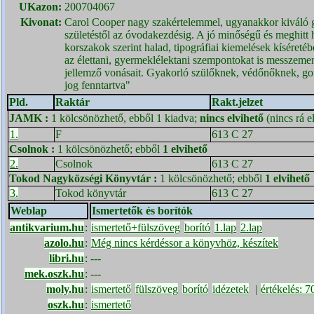
UKazon:
200704067
Kivonat:
Carol Cooper nagy szakértelemmel, ugyanakkor kiváló gy
születéstől az óvodakezdésig. A jó minőségű és meghitt ha
korszakok szerint halad, tipográfiai kiemelések kíséreté
az élettani, gyermeklélektani szempontokat is messzeme
jellemző vonásait. Gyakorló szülőknek, védőnőknek, gon
jog fenntartva"
Pld.
Raktár
Rakt.jelzet
JAMK
:
1 kölcsönözhető, ebből 1 kiadva;
nincs elvihető
(nincs rá e
1.
F
613 C 27
Csolnok
:
1 kölcsönözhető; ebből
1 elvihető
2.
Csolnok
613 C 27
Tokod Nagyközségi Könyvtár
:
1 kölcsönözhető; ebből
1 elvihető
3.
Tokod könyvtár
613 C 27
Weblap
Ismertetők és borítók
antikvarium.hu
:
ismertető+fülszöveg
borító
1.lap
2.lap
azolo.hu
:
Még nincs kérdéssor a könyvhöz, készítek
libri.hu
:
---
mek.oszk.hu
:
---
moly.hu
:
ismertető
fülszöveg
borító
idézetek
|
értékelés: 7
oszk.hu
:
ismertető