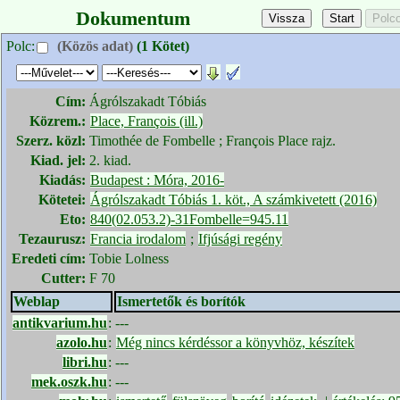
Dokumentum
Polc:
(Közös adat)
(1 Kötet)
Cím:
Ágrólszakadt Tóbiás
Közrem.:
Place, François (ill.)
Szerz. közl:
Timothée de Fombelle ; François Place rajz.
Kiad. jel:
2. kiad.
Kiadás:
Budapest : Móra, 2016-
Kötetei:
Ágrólszakadt Tóbiás 1. köt., A számkivetett (2016)
Eto:
840(02.053.2)-31Fombelle=945.11
Tezaurusz:
Francia irodalom
;
Ifjúsági regény
Eredeti cím:
Tobie Lolness
Cutter:
F 70
Weblap
Ismertetők és borítók
antikvarium.hu
:
---
azolo.hu
:
Még nincs kérdéssor a könyvhöz, készítek
libri.hu
:
---
mek.oszk.hu
:
---