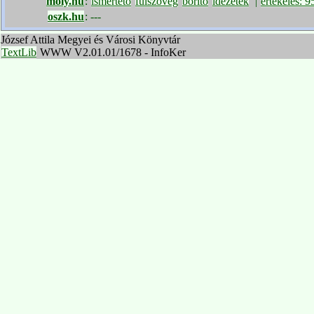
moly.hu
:
ismertető
fülszöveg
borító
idézetek
|
értékelés: 
oszk.hu
:
---
József Attila Megyei és Városi Könyvtár
TextLib
WWW V2.01.01/1678 - InfoKer