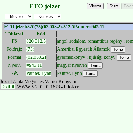
ETO jelzet
ETO jelzet:820(73)(02.053.2)-312.5Painter=945.11
Táblázat
Kód
Fő
820-312.5
angol irodalom, romantikus regény ; rom
Földrajz
(73)
Amerikai Egyesült Államok
Formai
(02.053.2)
gyermekkönyv ; ifjúsági könyv
Nyelvi
=945.11
magyar nyelven
Név
Painter, Lynn
Painter, Lynn
József Attila Megyei és Városi Könyvtár
TextLib
WWW V2.01.01/1678 - InfoKer