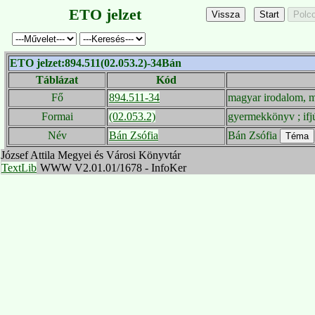
ETO jelzet
ETO jelzet:894.511(02.053.2)-34Bán
Táblázat
Kód
Fő
894.511-34
magyar irodalom, m
Formai
(02.053.2)
gyermekkönyv ; if
Név
Bán Zsófia
Bán Zsófia
József Attila Megyei és Városi Könyvtár
TextLib
WWW V2.01.01/1678 - InfoKer